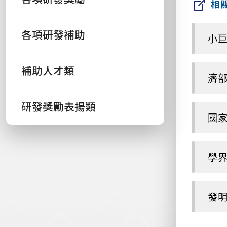
相
各項研發補助
小
補助人才類
濟
研發獎勵表揚類
國
學
發