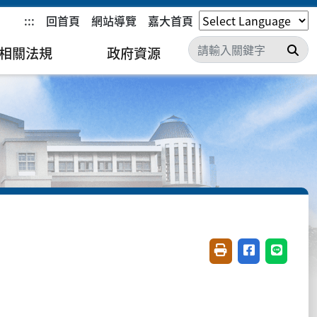
:::
回首頁
網站導覽
嘉大首頁
搜
相關法規
政府資源
友善列印(開新視窗)
分享至臉書(開
分享至 L