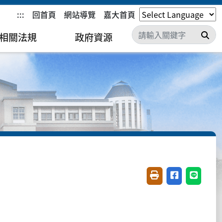
:::
回首頁
網站導覽
嘉大首頁
搜
相關法規
政府資源
友善列印(開新視窗)
分享至臉書(開
分享至 L