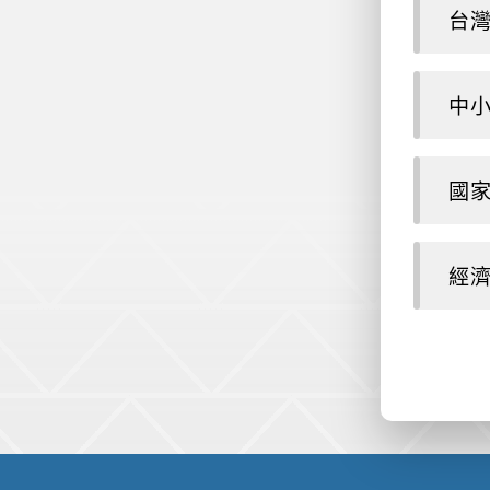
台
中
國
經