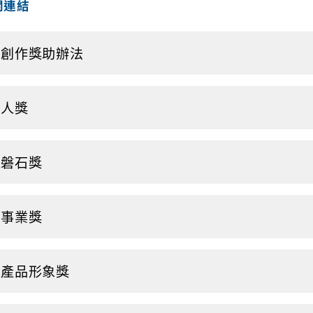
關連結
明創作獎助辦法
巨人獎
家磐石獎
創事業獎
家產品形象獎