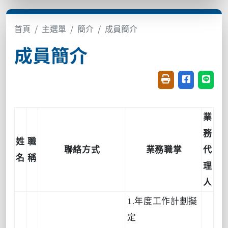
首頁
主選單
簡介
成員簡介
成員簡介
友善列印(開新視窗
分享至臉書(
分享至
業
務
姓
職
聯絡方式
業務職掌
代
名
稱
理
人
1.年度工作計劃擬
定