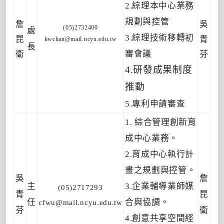
2.綜理本中心業務
規劃與控管
詹
吳
(05)2732400
處
昆
青
3.綜理技術移轉初
kwchan@mail.ncyu.edu.tw
長
衛
芬
審會議
4.研發成果制
度
推動
5.專利申請審查
1. 綜合管理創新育
成中心業務。
2.育成中心執行計
畫之規劃與控管。
吳
詹
主
3.企業輔導業師媒
(05)2717
293
青
昆
任
合與協調。
cfwu@mail.ncyu.edu.tw
芬
衛
4.創意共享空間經