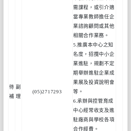
需課程，或引介適
當專業教師擔任企
業諮詢顧問或其他
相關合作業務。
5.推廣本中心之知
名度，招攬中小企
業進駐，規劃不定
期舉辦進駐企業成
果展及投資說明會
待
副
(05)2717293
等。
補
理
6.承辦與控管育成
中心經常收支及進
駐廠商與學校各項
合作經費。