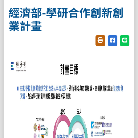
經濟部-學研合作創新創
業計畫
友善列印(開新視窗
分享至臉書(
分享至