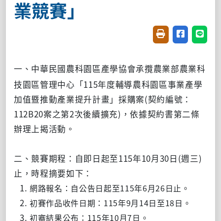
業競賽」
友善列印(開新視窗
分享至臉書(
分享至
一、
承攬農業部農業科
中華民國農科園區產學協會
技園區管理中心「115年度輔導農科園區事業產學
加值暨推動產業提升計畫」採購案(契約編號：
112B20案之第2次後續擴充)，依據契約書第二條
辦理上揭活動。
二、競賽期程：自即日起至115年10月30日(週三)
止，時程摘要如下：
網路報名：自公告日起至115年6月26日止。
初賽作品收件日期：115年9月14日至18日。
初審結果公布：115年10月7日。