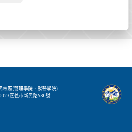
民校區(管理學院、獸醫學院)
00023嘉義市新民路580號