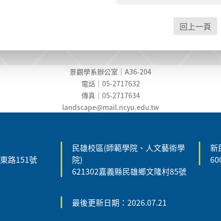
回上一頁
景觀學系辦公室｜A36-204
電話｜05-2717632
傳真｜05-2717634
landscape@mail.ncyu.edu.t
w
民雄校區(師範學院、人文藝術學
新
森東路151號
院)
6
621302嘉義縣民雄鄉文隆村85號
最後更新日期：2026.07.21