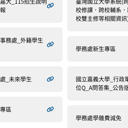
嘉大_115招生說明
臺灣國立大學系統(
報
校修課．跨校輔系．
校雙主修等相關資訊
事務處_外籍學生
學務處新生專區
處_未來學生
國立嘉義大學_行政
位Q_A問答集_公告
專區
學務處學雜費減免