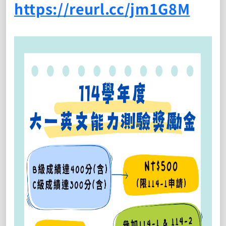
https://reurl.cc/jm1G8M