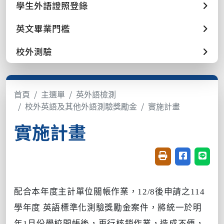
學生外語證照登錄
英文畢業門檻
校外測驗
首頁
主選單
英外語檢測
校外英語及其他外語測驗獎勵金
實施計畫
實施計畫
友善列印(開新視窗
分享至臉書(
分享至
配合本年度主計單位關帳作業，12/8後申請之114
學年度 英語標準化測驗獎勵金案件，將統一於明
年1月份學校開帳後，再行核銷作業，造成不便，