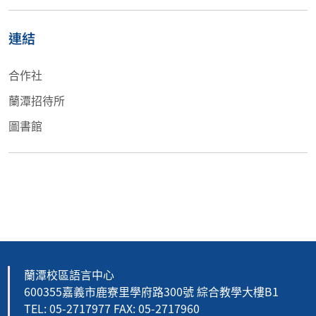
連結
合作社
蘭潭招待所
圖書館
蘭潭校區語言中心
600355嘉義市鹿寮里學府路300號 綜合教學大樓B1
TEL: 05-2717977 FAX: 05-2717960