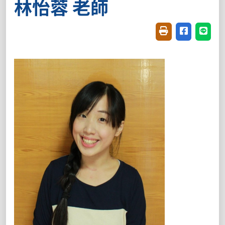
林怡蓉 老師
友善列印(開新視窗
分享至臉書(
分享至