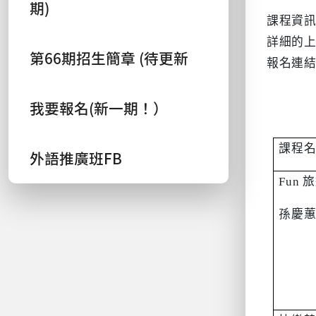
期)
課程資
詳細的
第66期招生簡章 (待更新
報名連
我要報名(新一期！）
課程
外語推廣班FB
Fun
旅
孫慶