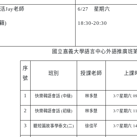
生活
Jay
老師
6/27
星期六
籍
)
18:30-20:30
國立嘉義大學語言中心外語推廣班第
序
班別
授課老師
上課
號
1
快樂韓語會話
(
中級
)
林多慧
3/7
星期六
09
2
快樂韓語會話
(
初級
)
林多慧
3/7
星期六
11
3
聽短篇故事學泰文
(
二
)
徐佳芊
3/7
星期六
14