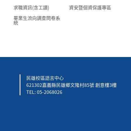
求職資訊(含工讀)
資安暨個資保護專區
畢業生流向調查問卷系
統
民雄校區語言中心
621302嘉義縣民雄鄉文隆村85號 創意樓3樓
TEL: 05-2068026