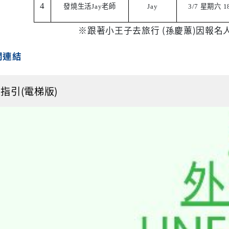
4
發燒生活
Jay
老師
Jay
3/7
星期六
18
※跟著小王子去旅行 (孫慶蕙)因報
關連結
指引(電梯版)