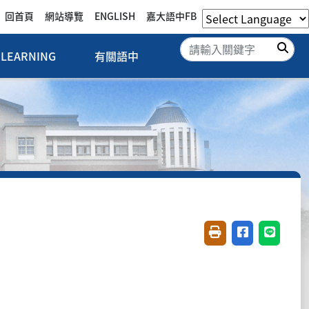
回首頁
網站導覽
ENGLISH
嘉大語中FB
搜
LEARNING
有關語中
友善列印(開新視窗)
分享至臉書(開
分享至 L