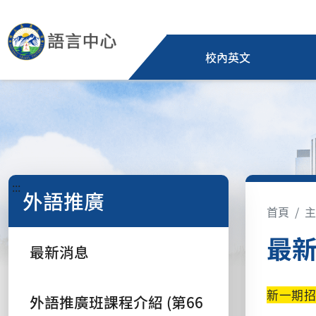
校內英文
:::
外語推廣
首頁
主
最
最新消息
新一期
外語推廣班課程介紹 (第66