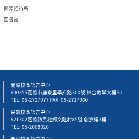
蘭潭招待所
圖書館
蘭潭校區語言中心
600355嘉義市鹿寮里學府路300號 綜合教學大樓B1
TEL: 05-2717977 FAX: 05-2717960
民雄校區語言中心
621302嘉義縣民雄鄉文隆村85號 創意樓3樓
TEL: 05-2068026
新民校區語言中心