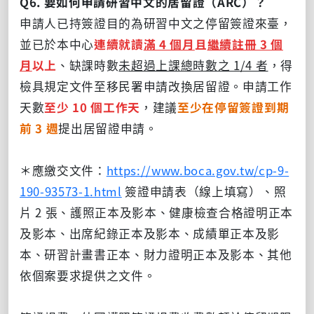
Q6. 要如何申請研習中文的居留證（ARC）？
申請人已持簽證目的為研習中文之停留簽證來臺，
並已於本中心
連續就
讀
滿 4 個月
且
繼續註冊 3 個
月
以上
、缺課時數
未超過上課總時數之 1/4 者
，得
檢具規定文件至移民署申請改換居留證。申請工作
天數
至少 10 個工作天
，建議
至少在停留簽證到期
前 3 週
提出居留證申請。
＊應繳交文件：
https://www.boca.gov.tw/cp-9-
190-93573-1.html
簽證申請表（線上填寫）、照
片 2 張、護照正本及影本、健康檢查合格證明正本
及影本、出席紀錄正本及影本、成績單正本及影
本、研習計畫書正本、財力證明正本及影本、其他
依個案要求提供之文件。