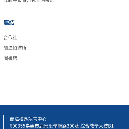
連結
合作社
蘭潭招待所
圖書館
蘭潭校區語言中心
600355嘉義市鹿寮里學府路300號 綜合教學大樓B1