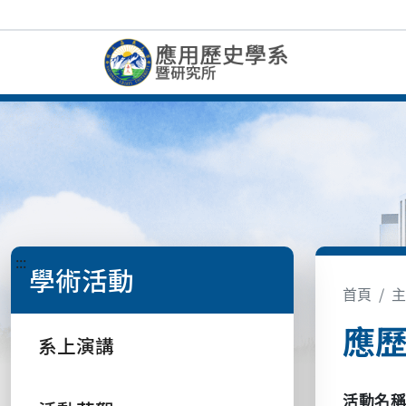
:::
學術活動
首頁
主
應歷
系上演講
活動名