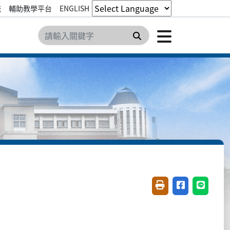
統
輔助教學平台
ENGLISH
點擊開
搜尋
友善列印(開新視窗)
分享至臉書(開
分享至 L