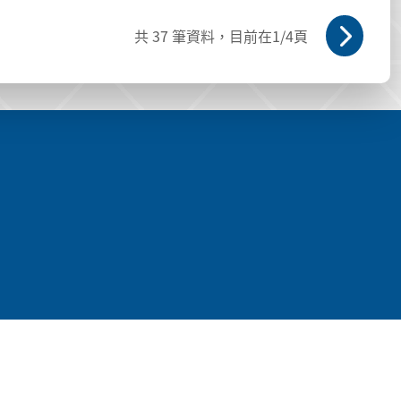
共
37
筆資料，目前在
1
/4頁