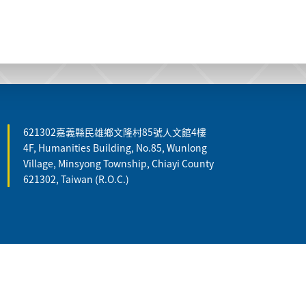
621302嘉義縣民雄鄉文隆村85號人文館4樓
4F, Humanities Building, No.85, Wunlong
Village, Minsyong Township, Chiayi County
621302, Taiwan (R.O.C.)