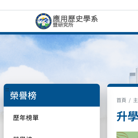
:::
榮譽榜
首頁
主
升學
歷年榜單