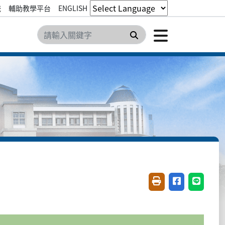
統
輔助教學平台
ENGLISH
點擊開
搜尋
友善列印(開新視窗)
分享至臉書(開
分享至 L