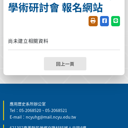
學術研討會 報名網站
友善列印(開新視窗
分享至臉書(
分享至
尚未建立相關資料
回上一頁
:::
應用歷史系所辦公室
Tel：05-2068520、05-2068521
E-mail：ncyuhg@mail.ncyu.edu.tw
621302嘉義縣民雄鄉文隆村85號人文館4樓