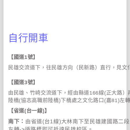
自行開車
【國道
1
號】
民雄交流道下，往民雄方向（民新路）直行，見文
【國道
3
號】
由民雄、竹崎交流道下，經由縣道
166
線
(
正大路）
陸橋
(
協志高職前陸橋
)
下橋處之文化路口
(
嘉
81)
左
【省道
(
台一線
)
】
南下：
由省道
(
台
1
線
)
大林南下至民雄建國路二段
左轉->
循路標即可抵達民雄校區。