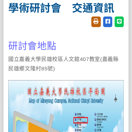
學術研討會 交通資訊
友善列印(開新視窗
分享至臉書(
分享至
研討會地點
國立嘉義大學民雄校區人文館407教室
(嘉義縣
民雄鄉文隆村85號)