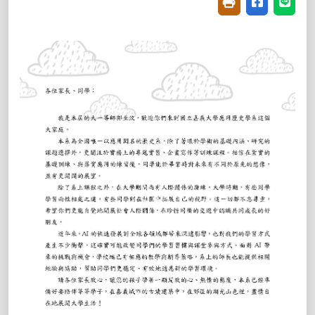
友善列印(開新視窗
分享至臉書(
分享至