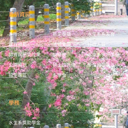
系所資訊
系所介紹
新生專欄
水生系系友會
課程規劃
法規彙編
行政人員
師資與研究成果
榮譽榜
水生系SOP手冊
公開資訊
碩士班先修
學生實習專區
招生專區
系學會
學務
水生系獎助學金