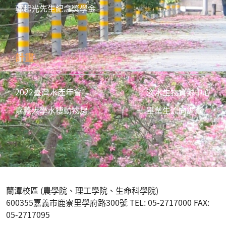
郭起光先生紀念獎學金
計畫
2022臺灣水產年會
淡水生物資源中心
嘉義大學水棲動物房
畢業生流向調查
蘭潭校區 (農學院、理工學院、生命科學院)
600355嘉義市鹿寮里學府路300號 TEL: 05-2717000 FAX:
05-2717095