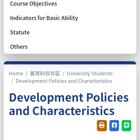
Course Objectives
Indicators for Basic Ability
Statute
Others
Home
舊資料保存區
University Students
Development Policies and Characteristics
Development Policies
and Characteristics
Friendly printin
Share on f
Share