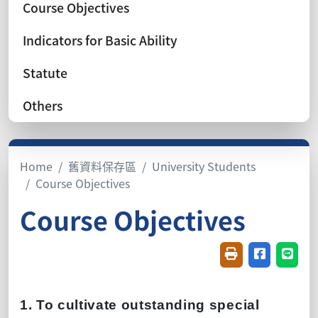
Course Objectives
Indicators for Basic Ability
Statute
Others
Home
舊資料保存區
University Students
Course Objectives
Course Objectives
Friendly printin
Share on f
Share
1. To cultivate outstanding special