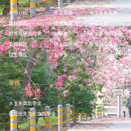
系所介紹
新生專欄
水生系系友會
課程規劃
法規彙編
行政人員
師資與研究成果
榮譽榜
水生系SOP手冊
公開資訊
碩士班先修
學生實習專區
招生專區
系學會
學務
水生系獎助學金
郭起光先生紀念獎學金