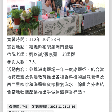
實習時間：112年 10月28日
實習地點：嘉義縣布袋鎮洲南鹽場
帶隊老師：劉以誠/張素菁 老師群
參與人數：7人
活動內容：參與洲南鹽場一年一度謝鹽祭，結合當
地特產鹽及食農教育推出各種香料植物風味薯條及
西西里咖啡和海鹽蜂蜜檸檬氣泡水。除此之外也結
合當地牡蠣產業推出手做蚵殼擴香杯墊。
點閱
更新時間
點閱：746
更新時間：2023-11-21 15:16