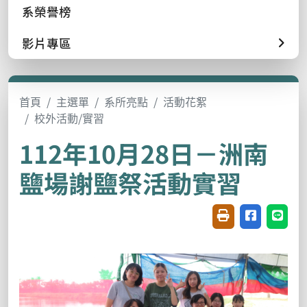
系榮譽榜
影片專區
首頁
主選單
系所亮點
活動花絮
校外活動/實習
112年10月28日－洲南
鹽場謝鹽祭活動實習
友善列印(開新視窗
分享至臉書(
分享至