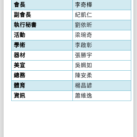
會長
李奇樺
副會長
紀凱仁
執行秘書
劉依昕
活動
梁琬奇
學術
李啟彰
器材
張勝宇
美宣
吳姵如
總務
陳安柔
體育
楊昌諺
資訊
蕭維逸