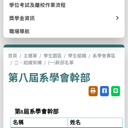
學位考試及離校作業流程
獎學金資訊
職場導航
首頁
主選單
學生園區
學生組織
系學會專區
二、組織架構
(一)幹部名單
第八屆系學會幹部
友善列印(開新視窗
分享至臉書(
分享至
第
8
屆系學會幹部
名稱
姓名