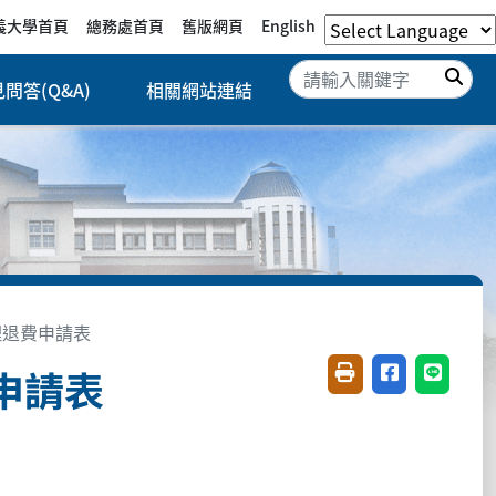
義大學首頁
總務處首頁
舊版網頁
English
搜
問答(Q&A)
相關網站連結
理退費申請表
申請表
友善列印(開新視窗)
分享至臉書(開
分享至 L