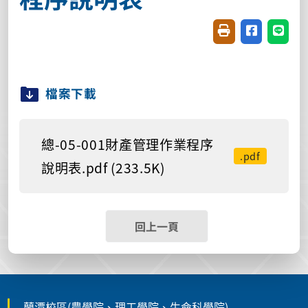
友善列印(開新視窗
分享至臉書(
分享至
檔案下載
總-05-001財產管理作業程序
.pdf
說明表.pdf (233.5K)
回上一頁
蘭潭校區(農學院、理工學院、生命科學院)