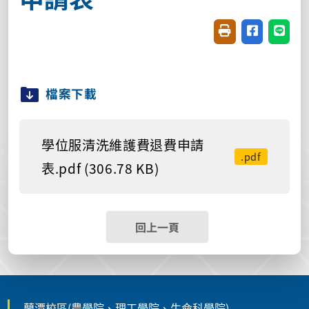
友善列印(開新視窗
分享至臉書(
分享至
檔案下載
學位服清洗維護費退費申請
.pdf
表.pdf (306.78 KB)
回上一頁
蘭潭校區(農學院、理工學院、生命科學院)