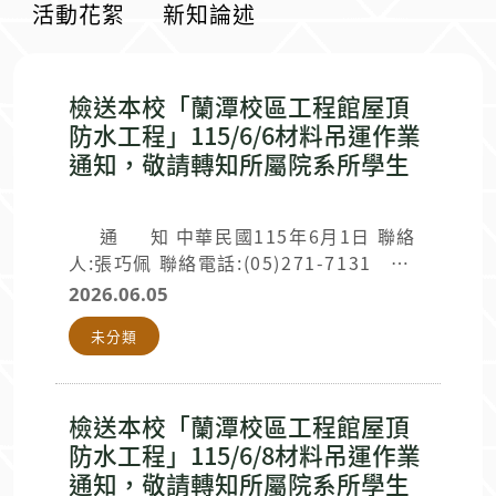
活動花絮
新知論述
檢送本校「蘭潭校區工程館屋頂
防水工程」115/6/6材料吊運作業
通知，敬請轉知所屬院系所學生
通 知 中華民國115年6月1日 聯絡
人:張巧佩 聯絡電話:(05)271-7131 本
校「蘭潭校區工程館屋頂防水工程」之施
2026.06.05
工廠商，預計於115年6月6日上午8點至
未分類
12點，於工程館進行材料進場及吊運作
業。期間，前方車道暫停通行及停放車
輛，施工期間請各單位人員注意出入施工
車輛(堆高機 KLB-6060、吊車 ML-25)，
檢送本校「蘭潭校區工程館屋頂
請勿進入交通錐放置及施工區域並協助配
防水工程」115/6/8材料吊運作業
合人員指揮，以維安全。如提前完成作
通知，敬請轉知所屬院系所學生