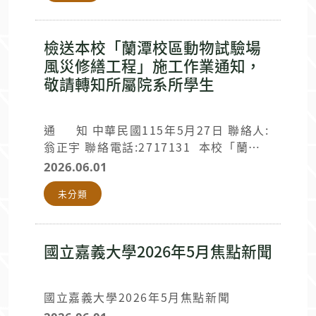
總務處營繕組
驗場豬舍共3棟，主要辦理屋頂整體汰換
敬啟
及設備更新等工項，施工期間造成不便，
敬請見諒。 ★本工程委託施工廠商資料如
檢送本校「蘭潭校區動物試驗場
下： 廠商類別 名稱 聯絡人 聯絡電話 備
風災修繕工程」施工作業通知，
註 施工廠商 振展營造股份有限公司 蔡朝
敬請轉知所屬院系所學生
陽 工地負責人 0932-849918 監造單位
寬榮建築師事務所 陳寬偉 監造主管
0918-813128 此 致 本校各單位
通 知 中華民國115年5月27日 聯絡人:
總務處營繕組
翁正宇 聯絡電話:2717131 本校「蘭潭
敬啟
校區動物試驗場風災修繕工程」自115年6
2026.06.01
月10日(星期三)起至115年8月8日(星期
未分類
六)進行施工作業。 施工區域為動物試驗
場羊舍、牛舍及相關場域，主要辦理屋頂
修繕、水槽更新及菱形網更新等工項，施
工期間造成不便，敬請見諒。 ★本工程委
國立嘉義大學2026年5月焦點新聞
託施工廠商資料如下： 廠商類別 名稱 聯
絡人 聯絡電話 備註 施工廠商 鈺盛土木包
國立嘉義大學2026年5月焦點新聞
工業 陳崑全 工地負責人 0932-849918
監造單位 華雄技術顧問有限公司 劉志雄