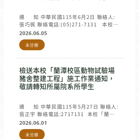
業，則開放通行，不便之處，尚請見諒。
★本工程委託監造及施工廠商資料如下：
廠商類別 名稱 聯絡人 聯絡電話 備註 監
通 知 中華民國115年6月2日 聯絡人:
造單位 楊忠仁建築師事務所 林先生
張巧佩 聯絡電話:(05)271-7131 本校
0963-201-565 施工廠商 隆盈營造股份
「蘭潭校區工程館屋頂防水工程」之施工
2026.06.05
有限公司 許小姐 0939-817-077 此致 本
廠商，預計於115年6月8日上午8點至12
未分類
校各單位 總
點，於工程館進行材料進場及吊運作業。
務處營繕組 敬啟
期間，前方車道暫停通行及停放車輛，施
工期間請各單位人員注意出入施工車輛(吊
車 ML-25)，請勿進入交通錐放置及施工
檢送本校「蘭潭校區動物試驗場
區域並協助配合人員指揮，以維安全。如
豬舍整建工程」施工作業通知，
提前完成作業，則開放通行，不便之處，
敬請轉知所屬院系所學生
尚請見諒。另原定115年6月6日僅為材料
進場(貨車 KLB-6060)暫置。 ★本工程委
託監造及施工廠商資料如下： 廠商類別
通 知 中華民國115年5月27日 聯絡人:
名稱 聯絡人 聯絡電話 備註 監造單位 楊
翁正宇 聯絡電話:2717131 本校「蘭潭
忠仁建築師事務所 林先生 0963-201-
校區動物試驗場豬舍整建工程」自115年5
2026.06.01
565 施工廠商 隆盈營造股份有限公司 許
月27日(星期三)起至115年12月31日(星
未分類
小姐 0939-817-077 此致 本校各單位
期四)進行施工作業。 施工區域為動物試