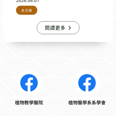
2026.06.01
監造主管 0922-124552 此 致 本校
未分類
各單位 總務
處營繕組 敬啟
閱讀更多
植物教學醫院
植物醫學系系學會