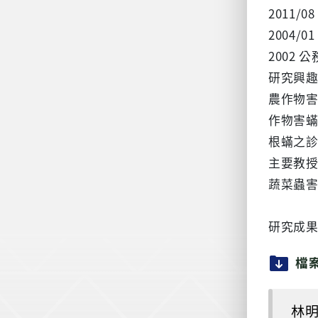
2011/
2004/
2002
研究興
農作物
作物害
根蟎之
主要教
蔬菜蟲
研究成
檔
林明