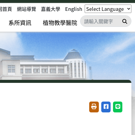
回首頁
網站導覽
嘉義大學
English
搜
系所資訊
植物教學醫院
友善列印(開新視窗)
分享至臉書(開
分享至 L