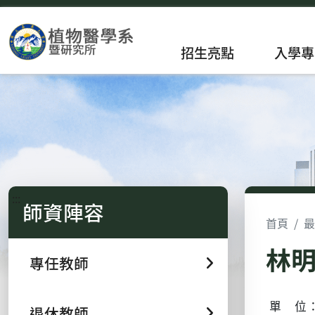
招生亮點
入學專
:::
師資陣容
首頁
最
林明
專任教師
單 位：
退休教師