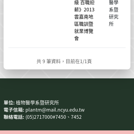
級 百職迎
醫學
薪》2013
系暨
雲嘉南地
研究
區職訓暨
所
就業博覽
會
共
9
筆資料，目前在
1
/1頁
:::
單位:
植物醫學系暨研究所
電子信箱:
plantm@mail.ncyu.edu.tw
聯絡電話:
(05)2717000#7450、7452