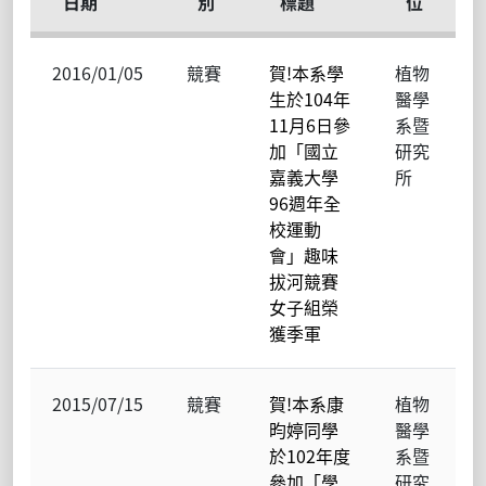
日期
別
標題
位
2016/01/05
競賽
賀!本系學
植物
生於104年
醫學
11月6日參
系暨
加「國立
研究
嘉義大學
所
96週年全
校運動
會」趣味
拔河競賽
女子組榮
獲季軍
2015/07/15
競賽
賀!本系康
植物
昀婷同學
醫學
於102年度
系暨
參加「學
研究