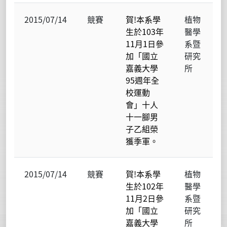
2015/07/14
競賽
賀!本系學
植物
生於103年
醫學
11月1日參
系暨
加「國立
研究
嘉義大學
所
95週年全
校運動
會」十人
十一腳男
子乙組榮
獲季軍。
2015/07/14
競賽
賀!本系學
植物
生於102年
醫學
11月2日參
系暨
加「國立
研究
嘉義大學
所