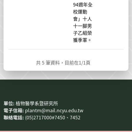
94週年全
校運動
會」十人
十一腳男
子乙組榮
獲季軍。
共
5
筆資料，目前在
1
/1頁
:::
單位:
植物醫學系暨研究所
電子信箱:
plantm@mail.ncyu.edu.tw
聯絡電話:
(05)2717000#7450、7452