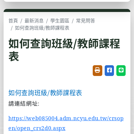
首頁
最新消息
學生園區
常見問答
如何查詢班級/教師課程表
如何查詢班級/教師課程
表
友善列印(開新視窗
分享至臉書(
分享至
/
如何查詢班級
教師課程表
請連結網址
:
https://web085004.adm.ncyu.edu.tw/crsop
en/open_crs2d0.aspx