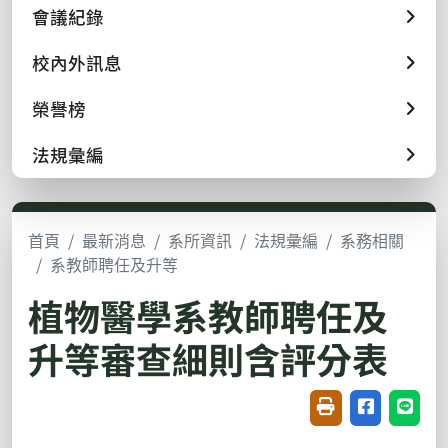
會議紀錄
校內外訊息
榮譽榜
法規彙編
首頁
最新消息
系所資訊
法規彙編
系務相關
系教師聘任及升等
植物醫學系教師聘任及
升等審查細則含評分表
友善列印(開新視窗
分享至臉書(
分享至