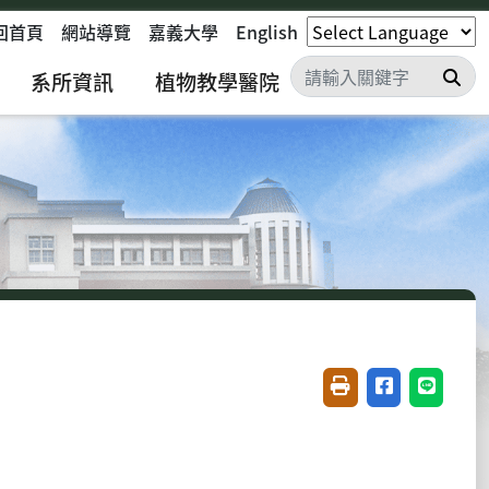
回首頁
網站導覽
嘉義大學
English
搜
系所資訊
植物教學醫院
友善列印(開新視窗)
分享至臉書(開
分享至 L