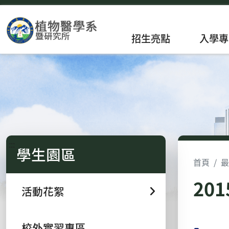
招生亮點
入學專
:::
學生園區
首頁
最
20
活動花絮
校外實習專區