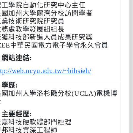
理工學院自動化研究中心主任
美國加州大學爾灣分校訪問學者
工業技術研究院研究員
教務處教學發展組組長
榮獲科技部新進人員成果研究獎
EEE
中華民國電力電子學會永久會員
‧網站連結:
ttp://web.ncyu.edu.tw/~hihsieh/
‧學歷:
美國加州大學洛杉磯分校(
UCLA
)電機博
士
‧主要經歷:
技嘉科技硬軟體部門經理
智邦科技資深工程師