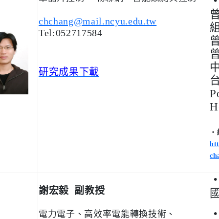
chchang@mail.ncyu.edu.tw
Tel:052717584
研究成果下載
P
H
‧
ht
ch
謝宏毅
副教授
電力電子、高效率電能轉換技術、