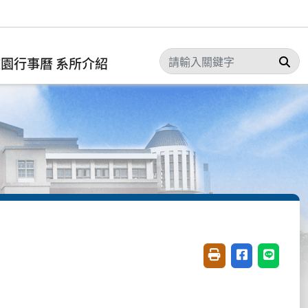
搜
校園行事曆
系所介紹
友善列印(開新視窗)
分享至臉書(開
分享至 L