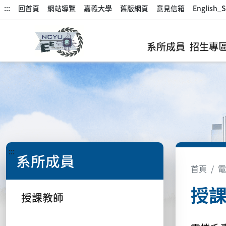
:::
回首頁
網站導覽
嘉義大學
舊版網頁
意見信箱
English_S
系所成員
招生專
:::
系所成員
首頁
電
授
授課教師