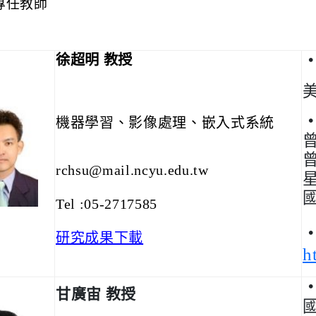
專任教師
徐超明 教授
機器學習、影像處理、嵌入式系統
rchsu@mail.ncyu.edu.tw
T
el
:05-2717585
研究成果下載
h
甘廣宙 教授