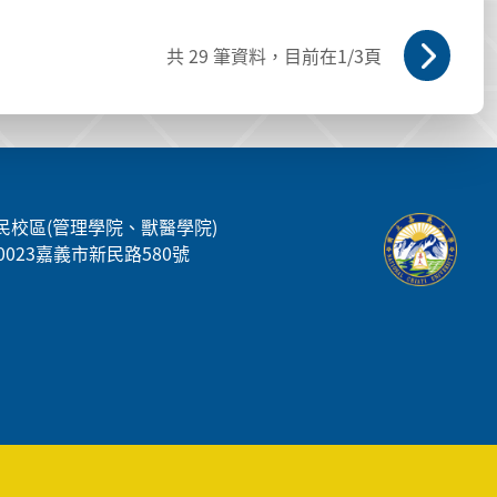
共
29
筆資料，目前在
1
/3頁
民校區(管理學院、獸醫學院)
00023嘉義市新民路580號