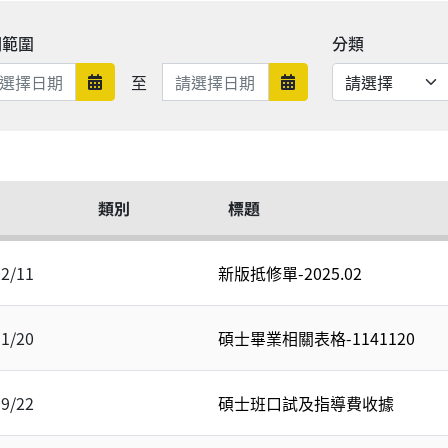
期範圍
分類
日期範圍結束
至
日期範圍開始
日期範圍結束
類別
標題
02/11
新版抵修單-2025.02
11/20
碩士畢業相關表格-1141120
09/22
碩士班口試及指導費收據