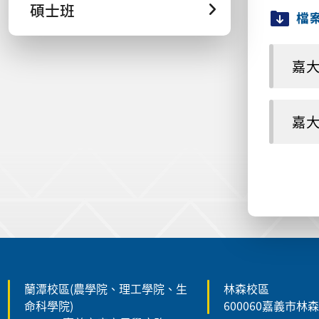
碩士班
檔
嘉大
嘉大
:::
蘭潭校區(農學院、理工學院、生
林森校區
命科學院)
600060嘉義市林