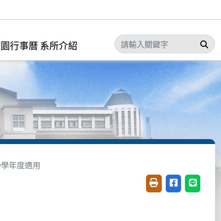
搜
校園行事曆
系所介紹
99學年度適用
友善列印(開新視窗)
分享至臉書(開
分享至 L