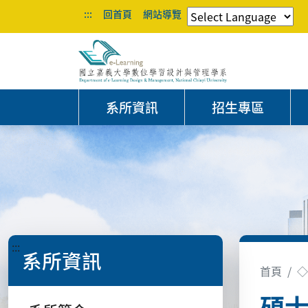
:::
回首頁
網站導覽
系所資訊
招生專區
:::
系所資訊
首頁
◇
碩