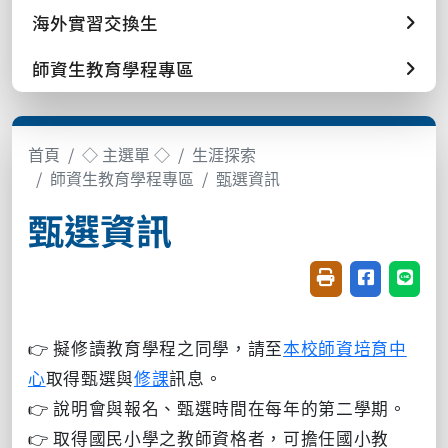
海外實習交換生
師資生教育學程專區
首頁
◇ 主選單 ◇
生涯探索
師資生教育學程專區
甄選資訊
甄選資訊
友善列印(開新視窗
分享至臉書(
分享至
👉 擬修讀教育學程之同學，請至
本校師資培育中
心
取得甄選與
修課
訊息。
👉
說明會與報名、甄選時間在每年的第二學期。
👉 取得
國民小學之教師資格者，可擔任國小教