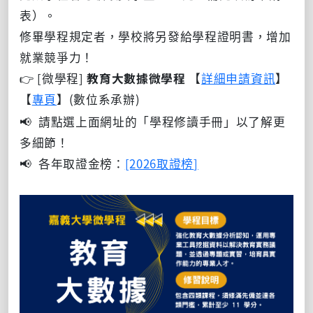
表）。
修畢學程規定者，學校將另發給學程證明書，增加
就業競爭力！
👉 [微學程]
教育大數據微學程
【
詳細申請資訊
】
【
專頁
】(
數位系承辦)
📢 請點選上面網址的「學程修讀手冊」以了解更
多細節！
📢 各年取證金榜：
[2026取證榜
]