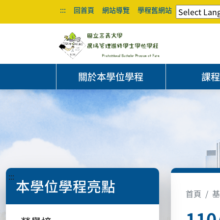
:::
回首頁
網站導覽
學程舊網站
關於本學位學程
課
:::
本學位學程亮點
首頁
基
11