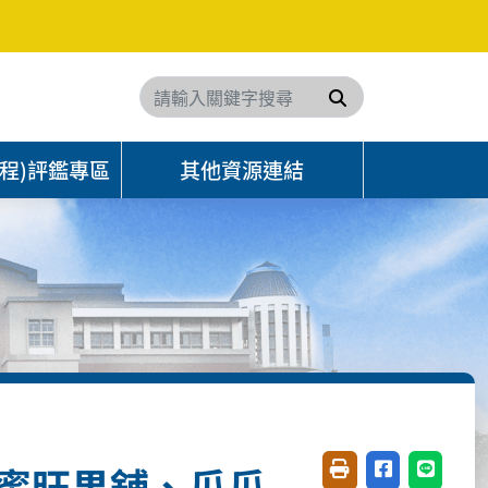
搜尋
程)評鑑專區
其他資源連結
訪-蜜旺果舖、瓜瓜
友善列印(開新視窗)
分享至臉書(開
分享至 L