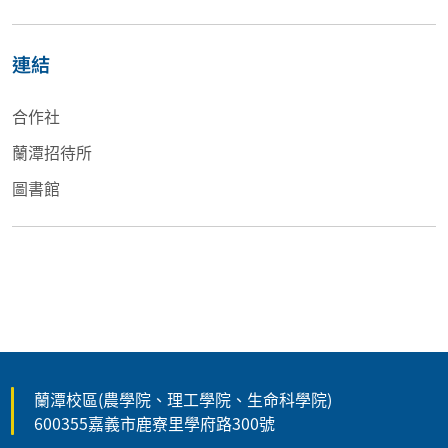
連結
合作社
蘭潭招待所
圖書館
蘭潭校區(農學院、理工學院、生命科學院)
600355嘉義市鹿寮里學府路300號