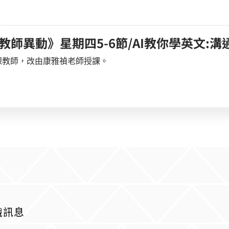
課教師異動》星期四5-6節/AI教你學英文:溝通
課教師，改由康雅禎老師授課。
識訊息