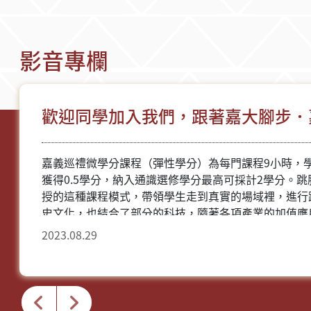
影音專欄
歡迎同學加入我們，跟著嘉大腳步．
嘉義巡禮微學分課程（彈性學分）為每門課程9小時，
獲得0.5學分，納入通識選修學分最高可採計2學分。
授的這種課程模式，帶領學生走到真實的場域裡，進行
史文化，也結合了部分的科技，隨著各項產業的加值應
跨領域視野的開拓與人才培養是人力資本養成的趨勢。
2023.08.29
了，就等你來啟動這個自主學習的歷程。 跟著嘉大腳步．嘉義巡禮 Discovering
Chiayi Follow NCYU 歡迎同學加入我們！ #嘉義大學 #微學分課程 #跨領域學習 #嘉
義巡禮