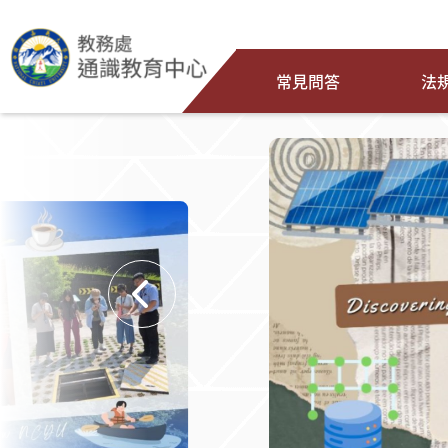
常見問答
法
:::