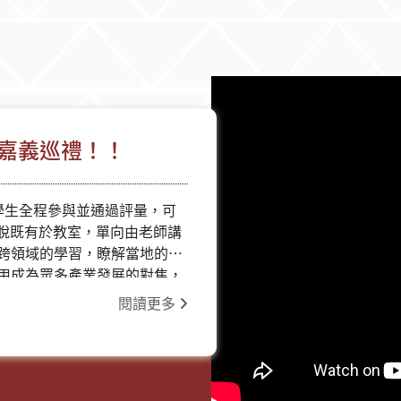
嘉義巡禮！！
學生全程參與並通過評量，可
跳脫既有於教室，單向由老師講
跨領域的學習，瞭解當地的歷
用成為眾多產業發展的對焦，
 創新多元的課程我們都規劃好
閱讀更多