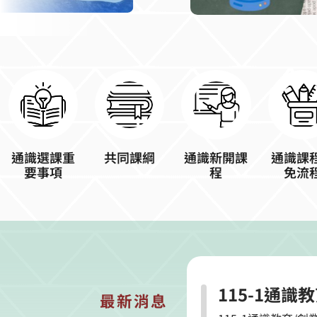
通識選課重
共同課綱
通識新開課
通識課
要事項
程
免流
115-1通
最新消息