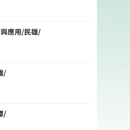
術與應用/民雄/
雄/
潭/