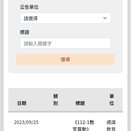
公告單位
標題
搜尋
類
單
日期
別
標題
位
2023/09/25
《112-1教
通識
室異動》
教育