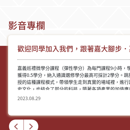
影音專欄
歡迎同學加入我們，跟著嘉大腳步．
嘉義巡禮微學分課程（彈性學分）為每門課程9小時，
獲得0.5學分，納入通識選修學分最高可採計2學分。
授的這種課程模式，帶領學生走到真實的場域裡，進行
史文化，也結合了部分的科技，隨著各項產業的加值應
跨領域視野的開拓與人才培養是人力資本養成的趨勢。
2023.08.29
了，就等你來啟動這個自主學習的歷程。 跟著嘉大腳步．嘉義巡禮 Discovering
Chiayi Follow NCYU 歡迎同學加入我們！ #嘉義大學 #微學分課程 #跨領域學習 #嘉
義巡禮