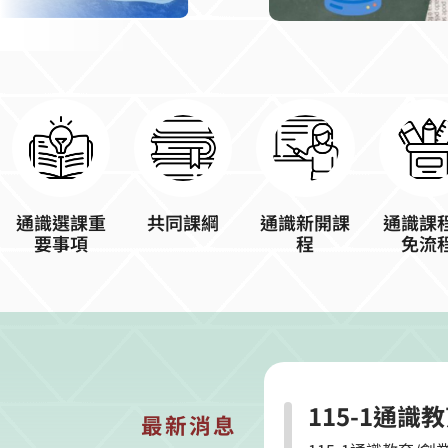
通識選課重
共同課綱
通識新開課
通識課
要事項
程
免流
115-1通
最新消息