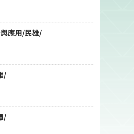
術與應用/民雄/
雄/
潭/