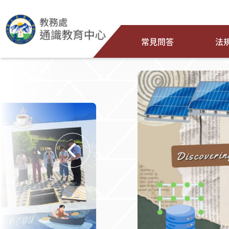
常見問答
法
:::