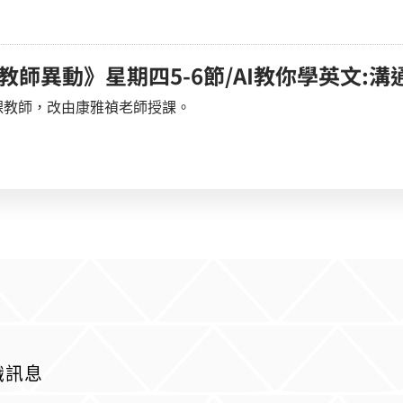
課教師異動》星期四5-6節/AI教你學英文:溝通
課教師，改由康雅禎老師授課。
識訊息