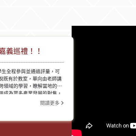
嘉義巡禮！！
學生全程參與並通過評量，可
跳脫既有於教室，單向由老師講
跨領域的學習，瞭解當地的歷
用成為眾多產業發展的對焦，
 創新多元的課程我們都規劃好
閱讀更多