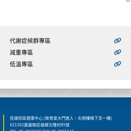
代謝症候群專區
減重專區
低溫專區
民雄校區健康中心 (樂育堂大門進入，右側樓梯下至一樓)
621302嘉義縣民雄鄉文隆村85號