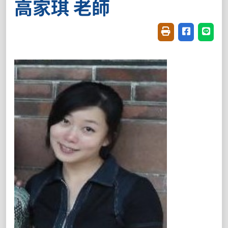
高家琪 老師
友善列印(開新視窗
分享至臉書(
分享至