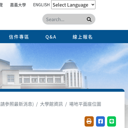
覽
嘉義大學
ENGLISH
搜尋
信件專區
Q&A
線上報名
請參照最新消息)
大學館資訊
場地平面座位圖
友善列印(開新視窗)
分享至臉書(開
分享至 L