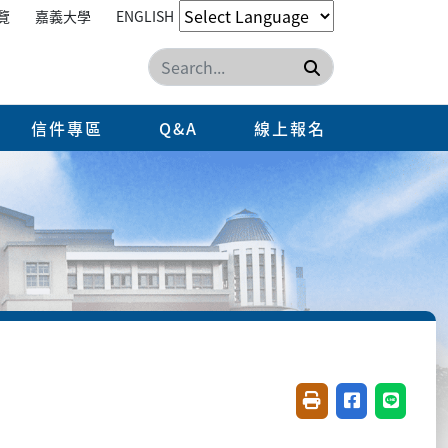
覽
嘉義大學
ENGLISH
搜尋
信件專區
Q&A
線上報名
友善列印(開新視窗)
分享至臉書(開
分享至 L