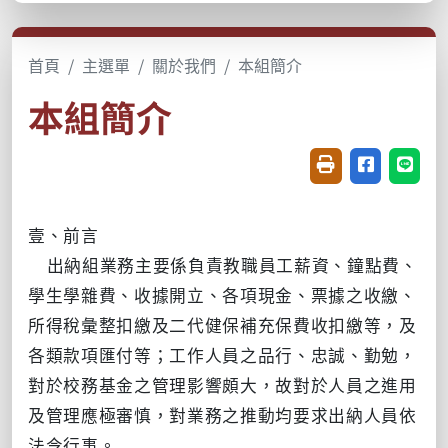
首頁
主選單
關於我們
本組簡介
本組簡介
友善列印(開新視窗
分享至臉書(
分享至
壹、前言
出納組業務主要係負責教職員工薪資、鐘點費、
學生學雜費、收據開立、各項現金、票據之收繳、
所得稅彙整扣繳及二代健保補充保費收扣繳等，及
各類款項匯付等；工作人員之品行、忠誠、勤勉，
對於校務基金之管理影響頗大，故對於人員之進用
及管理應極審慎，對業務之推動均要求出納人員依
法令行事。