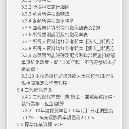
5.3.2 所得稅法施行細則
5.3.3 薪資所得扣繳辦法
5.3.4 各類所得扣繳率標準
5.3.5 國稅局薪資所得扣繳稅額表及說明
5.3.6 所得類別說明及扣繳稅率表
5.3.7 所得人資料繕打參考範本【法人_(範例)】
5.3.8 所得人資料繕打參考範本【個人_(範例)】
5.3.9 為落實節能減碳及配合財政部實施扣繳憑
單無紙化政策，擬自105年起，不再寄發紙本扣
繳憑單。
5.3.10 本校各單位邀請外籍人士來校代扣所得
稅相關規定與作業程序
5.4 二代健保專區
5.4.1 二代健保補充保費(獎金、兼職薪資所得、
執行業務、租金)試算
5.4.2 110年健保費率自110年1月1日起調整為
5.17%，補充保險費率調整為2.11%
5.5 標準作業流程 SOP