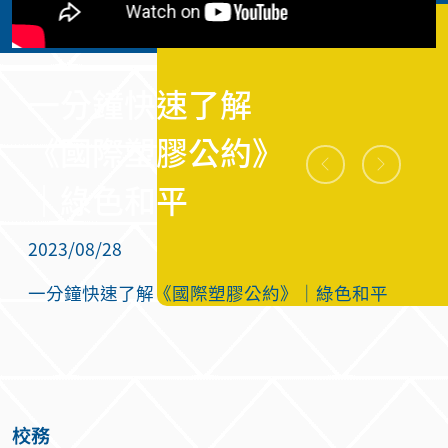
快速了解
職業安全
塑膠公約》
教材-臨軌
和平
般作業人
安全
2023/08/28
解《國際塑膠公約》｜綠色和平
職業安全衛生數位
行性安全